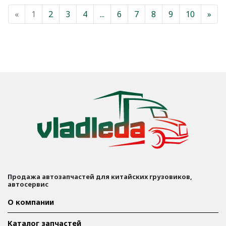
«
Назад
1
2
3
4
...
6
7
8
9
10
»
Вп
Продажа автозапчастей для китайских грузовиков,
автосервис
О компании
Каталог запчастей