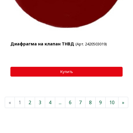
Диафрагма на клапан ТНВД
(Арт. 2420503019)
«
Назад
1
2
3
4
...
6
7
8
9
10
»
Вп