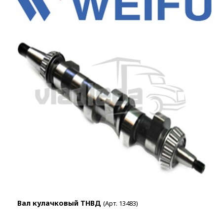
Вал кулачковый ТНВД
(Арт. 13483)