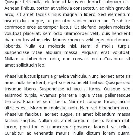
Quisque felis nulla, eleifend id lacus eu, lobortis aliquam nisi.
Aenean finibus, tortor at vehicula consectetur, ex nibh gravida
arcu, sit amet facilisis risus magna in libero. Sed elementum
nisi eu dui congue, ut porttitor sapien accumsan. Curabitur
commodo eros ac tempor luctus. Ut eleifend, sapien molestie
volutpat placerat, sem odio ullamcorper velit, quis hendrerit
diam metus vitae felis. Mauris rhoncus velit eget dui rhoncus
lobortis. Nulla eu molestie nisl. Nam id mollis turpis.
Suspendisse vitae aliquam massa. Aliquam erat volutpat.
Nullam ut bibendum odio, non convallis nulla. Curabitur sit
amet sollicitudin leo.
Phasellus luctus ipsum a gravida vehicula. Nunc laoreet ante sit
amet nulla hendrerit, eget scelerisque elit finibus. Quisque sed
tristique libero. Suspendisse id iaculis turpis. Quisque sed
euismod turpis. Vivamus pharetra ligula vitae pellentesque
tempus. Etiam et sem libero. Nam et congue turpis, iaculis
ultrices est. Morbi in molestie nibh. Nam vel bibendum arcu.
Phasellus faucibus laoreet augue, sit amet bibendum massa
facilisis sagittis. Nullam sit amet pretium libero. Nullam nibh
lorem, porttitor et ullamcorper posuere, laoreet vel tellus.
Curabitur ac venenatis mauris. Nulla dictum lorem quam,