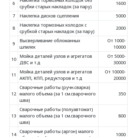
Наклепка тормозных колодок без
6
1600
срубки старых накладок (за пару)
7
Наклепка дисков сцепления
5000
Наклепка тормозных колодок с
8
2000
срубкой старых накладок (за пару)
Высверливание обломанных
От 1000-
9
шпилек
10000
Мойка деталей узлов и агрегатов
От 5000-
10
ДВС и т.д
30000
Мойка деталей узлов и агрегатов
От 10000-
11
АКПП, КПП, редукторов и т.д
20000
Сварочные работы (ручн.сварка)
12
малого объема (за 1 см.сварочного
350
шва)
Сварочные работы (полуавтомат)
13
малого объема (за 1 см.сварочного
800
шва)
Сварочные работы (аргон) малого
14
1000