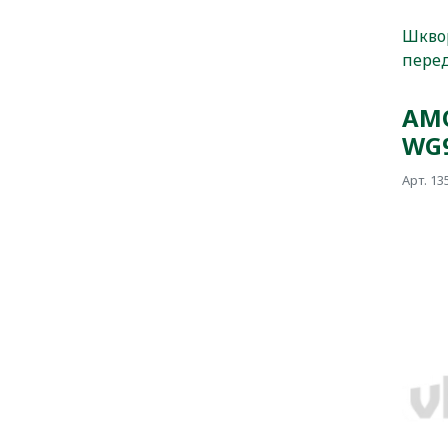
Шкво
пере
АМО
WG9
Арт. 13