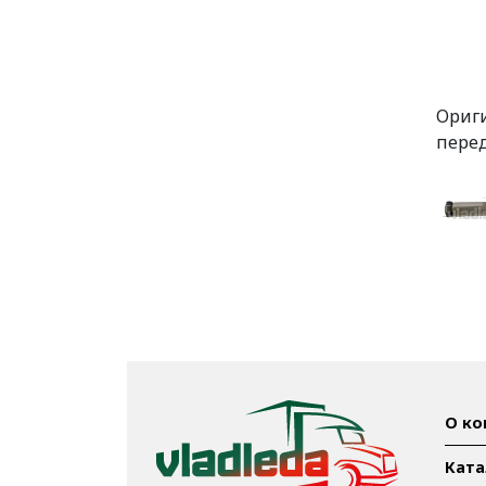
Ориги
перед
О ко
Ката