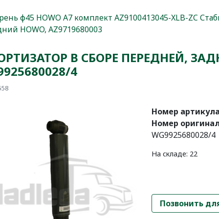
рень ф45 HOWO A7 комплект AZ9100413045-XLB-ZC
Стаб
дний HOWO, AZ9719680003
РТИЗАТОР В СБОРЕ ПЕРЕДНЕЙ, ЗА
925680028/4
558
Номер артикула
Номер оригинал
WG9925680028/4
На складе: 22
Позвонить дл