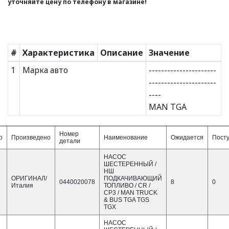
уточняйте цену по телефону в магазине!
#
Характеристика
Описание
Значение
1
Марка авто
----------------------
----------------------
----
MAN TGA
Номер
о
Произведено
Наименование
Ожидается
Пост
детали
НАСОС
ШЕСТЕРЕННЫЙ /
НШ
ОРИГИНАЛ/
ПОДКАЧИВАЮЩИЙ
0440020078
8
0
Италия
ТОПЛИВО / CR /
CP3 / MAN TRUCK
& BUS TGA TGS
TGX
НАСОС