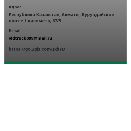
Адрес
Республика Казахстан, Алматы, Бурундайское
шоссе 1 километр, 67/5
E-mail
https://go.2gis.com/JxhYD