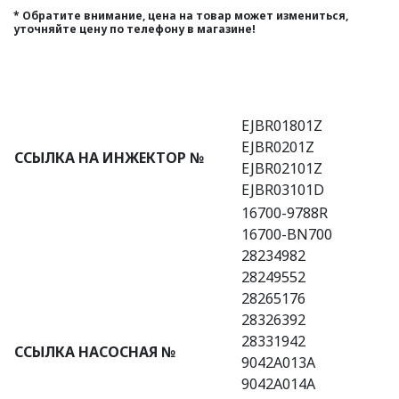
* Обратите внимание, цена на товар может измениться,
уточняйте цену по телефону в магазине!
EJBR01801Z
EJBR0201Z
ССЫЛКА НА ИНЖЕКТОР №
EJBR02101Z
EJBR03101D
16700-9788R
16700-BN700
28234982
28249552
28265176
28326392
28331942
ССЫЛКА НАСОСНАЯ №
9042A013A
9042A014A