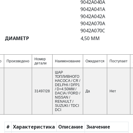
9042A040A
9042A041A
9042A042A
9042A070A
9042A070C
ДИАМЕТР
4,50 MM
Номер
о
Произведено
Наименование
Ожидается
Поступает
детали
ШАР
ТОПЛИВНОГО
НАСОСА / CR /
DELPHI / DFP1
/ D=4.50MM /
31497/28
Да
Нет
DACIA / FORD /
NISSAN /
RENAULT /
SUZUKI / TDCI
DCI
#
Характеристика
Описание
Значение