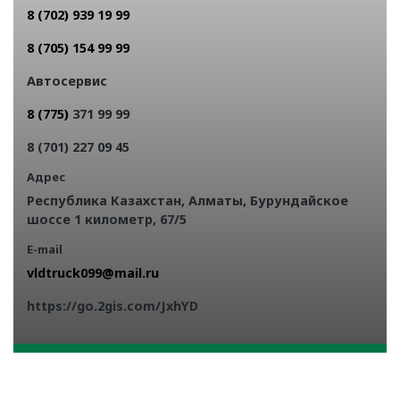
8 (702) 939 19 99
8 (705) 154 99 99
Автосервис
8 (775)
371 99 99
8 (701) 227 09 45
Адрес
Республика Казахстан, Алматы, Бурундайское
шоссе 1 километр, 67/5
E-mail
https://go.2gis.com/JxhYD