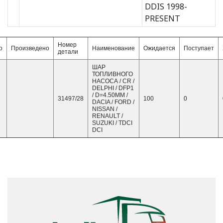
DDIS 1998-
PRESENT
Номер
о
Произведено
Наименование
Ожидается
Поступает
детали
ШАР
ТОПЛИВНОГО
НАСОСА / CR /
DELPHI / DFP1
/ D=4.50MM /
31497/28
100
0
DACIA / FORD /
NISSAN /
RENAULT /
SUZUKI / TDCI
DCI