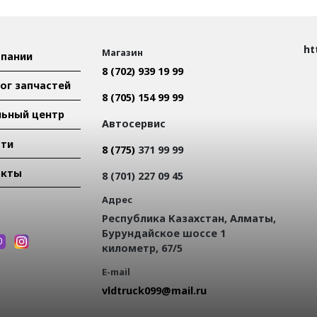
ht
Магазин
пании
8 (702) 939 19 99
ог запчастей
8 (705) 154 99 99
ьный центр
Автосервис
сти
8 (775)
371 99 99
акты
8 (701) 227 09 45
Адрес
Республика Казахстан, Алматы,
Бурундайское шоссе 1
километр, 67/5
E-mail