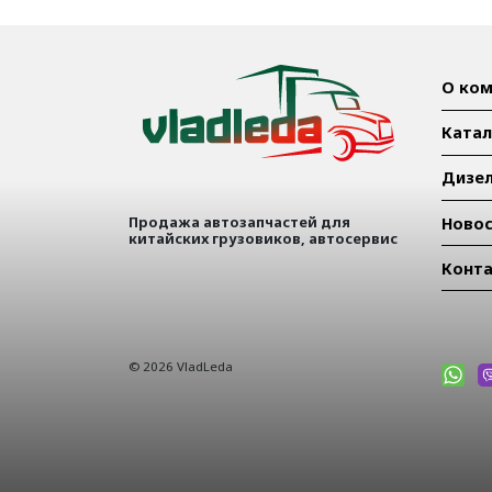
О ком
Катал
Дизел
Продажа автозапчастей для
Ново
китайских грузовиков, автосервис
Конт
© 2026 VladLeda