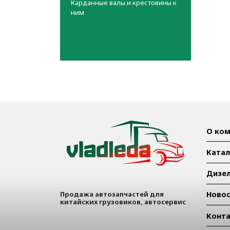
Карданные валы и крестовины к
ним
О ком
Катал
Дизел
Продажа автозапчастей для
Ново
китайских грузовиков, автосервис
Конт