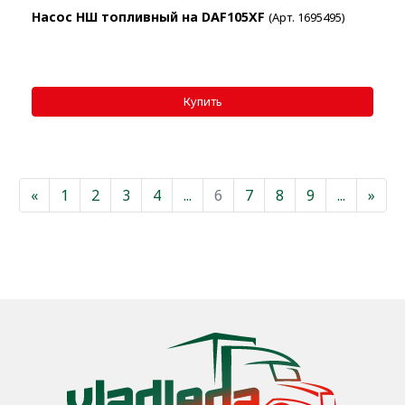
Насос НШ топливный на DAF105XF
(Арт. 1695495)
«
Назад
1
2
3
4
...
6
7
8
9
...
»
Впе